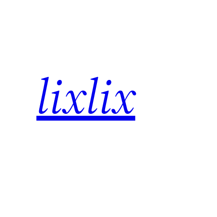
内
容
を
ス
キ
lixlix
ッ
プ